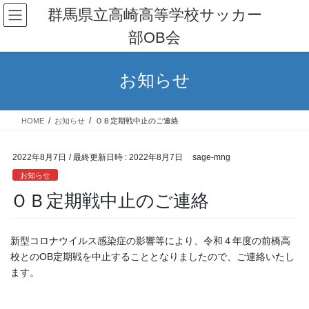
コ
ナ
群馬県立高崎高等学校サッカー
ン
ビ
部OB会
テ
ゲ
ン
ー
ツ
シ
お知らせ
へ
ョ
ス
ン
キ
に
HOME
お知らせ
ＯＢ定期戦中止のご連絡
ッ
移
プ
動
2022年8月7日
/ 最終更新日時 :
2022年8月7日
sage-mng
お知らせ
ＯＢ定期戦中止のご連絡
新型コロナウイルス感染症の影響等により、令和４年度の前橋高
校とのOB定期戦を中止することとなりましたので、ご連絡いたし
ます。