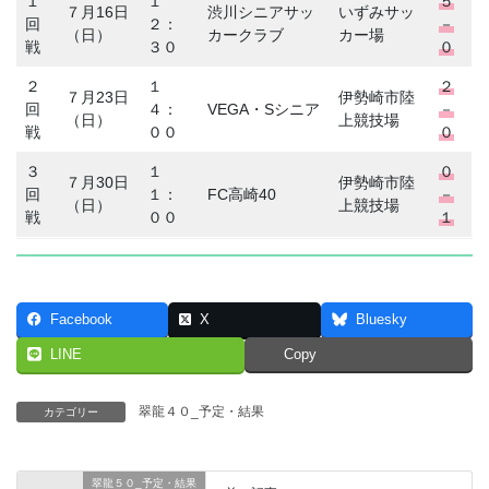
１
１
５
７月16日
渋川シニアサッ
いずみサッ
回
２：
－
（日）
カークラブ
カー場
戦
３０
０
２
１
２
７月23日
伊勢崎市陸
回
４：
VEGA・Sシニア
－
（日）
上競技場
戦
００
０
３
１
０
７月30日
伊勢崎市陸
回
１：
FC高崎40
－
（日）
上競技場
戦
００
１
Facebook
X
Bluesky
LINE
Copy
翠龍４０_予定・結果
カテゴリー
翠龍５０_予定・結果