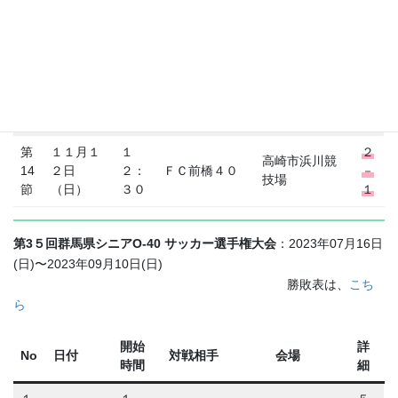
第
１０月２
１
０
ブラックマン
伊勢崎市陸上
12
９日
４：
－
バ
競技場
節
（日）
００
１
第
１
図南サッカー
渋川市赤城総
０
１１月５
13
２：
クラブグラン
合運動自然公
－
日（日）
節
３０
デ
園
１
第
１１月１
１
２
高崎市浜川競
14
２日
２：
ＦＣ前橋４０
－
技場
節
（日）
３０
１
第3５回群馬県シニアO-40 サッカー選手権大会
：2023年07月16日
(日)〜2023年09月10日(日)
勝敗表は、
こち
ら
開始
詳
No
日付
対戦相手
会場
時間
細