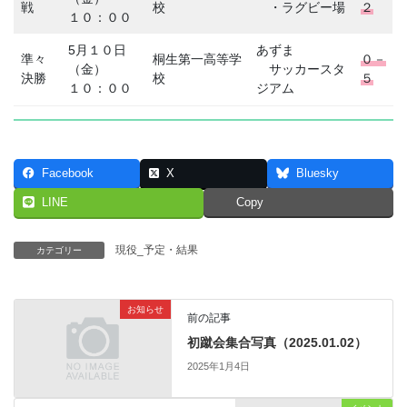
戦
校
・ラグビー場
２
１０：００
5月１０日
あずま
準々
桐生第一高等学
０－
（金）
サッカースタ
決勝
校
５
１０：００
ジアム
Facebook
X
Bluesky
LINE
Copy
現役_予定・結果
カテゴリー
お知らせ
前の記事
初蹴会集合写真（2025.01.02）
2025年1月4日