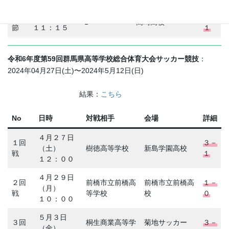
第
１１月１７日
３
太田高等学校
高崎健康福祉大学
５
（日）
－
B
高崎高校
節
１１：１５
１
令和6年度第59回群馬県高等学校総合体育大会サッカー競技
：
2024年04月27日(土)〜2024年5月12日(日)
結果：
こちら
No
日時
対戦相手
会場
詳細
４月２７日
１回
３－
（土）
樹徳高等学校
新島学園高校
戦
１
１２：００
４月２９日
２回
前橋市立前橋高
前橋市立前橋高
１－
（月）
戦
等学校
校
０
１０：００
５月３日
３回
桐生商業高等学
菊地サッカー
３－
（金）