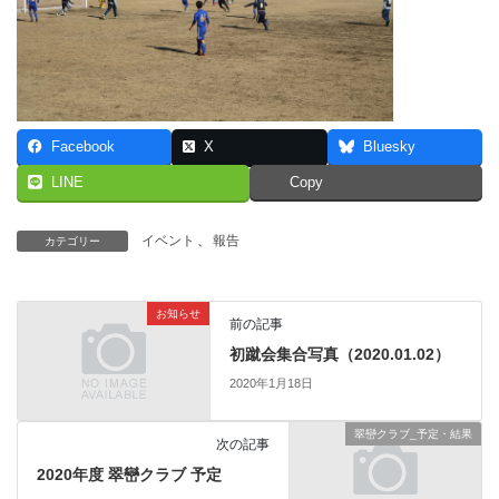
Facebook
X
Bluesky
LINE
Copy
イベント
、
報告
カテゴリー
お知らせ
前の記事
初蹴会集合写真（2020.01.02）
2020年1月18日
翠巒クラブ_予定・結果
次の記事
2020年度 翠巒クラブ 予定